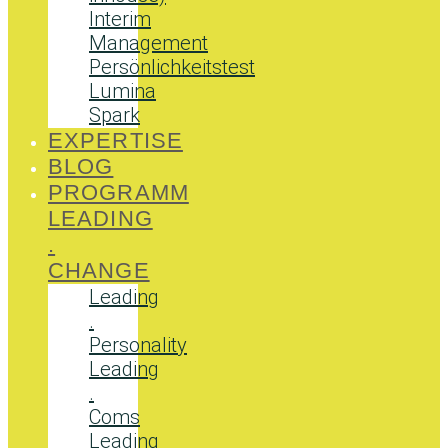
Interim
Management
Persönlichkeitstest
Lumina
Spark
EXPERTISE
BLOG
PROGRAMM
LEADING
.
CHANGE
Leading
.
Personality
Leading
.
Coms
Leading