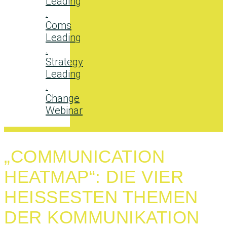
Leading
.
Coms
Leading
.
Strategy
Leading
.
Change
Webinar
„COMMUNICATION
HEATMAP“: DIE VIER
HEISSESTEN THEMEN D
ER KOMMUNIKATION 2