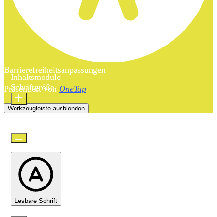
Barrierefreiheitsanpassungen
Inhaltsmodule
Schriftgröße
Präsentiert von
OneTap
Werkzeugleiste ausblenden
Standard
Lesbare Schrift
Zeilenhöhe