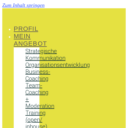
Zum Inhalt springen
PROFIL
MEIN
ANGEBOT
Strategische
Kommunikation
Organisationsentwicklung
Business-
Coaching
Team-
Coaching
+
Moderation
Training
(open/
inhouse)