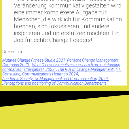
Veränderung kommunikativ gestalten wird
eine immer komplexere Aufgabe für
Menschen, die wirklich für Kommunikation
brennen, sich fokussieren und andere
inspirieren und unterstützen möchten. Ein
Job für echte Change Leaders!
Quellen u.a.:
Mutaree Change Fitness-Studie 2021
,
Porsche Change Management
Compass 2023: „What C-Level-Executives can learn from outstanding
companies“
,
Changefirst, 2022: „The ROI of Change Management“
,
FTI
Consulting, Communications Heatmap 2024
,
Academic Society for Management and Communication, 2024:
„Perceptions and positioning of Communication Departments“