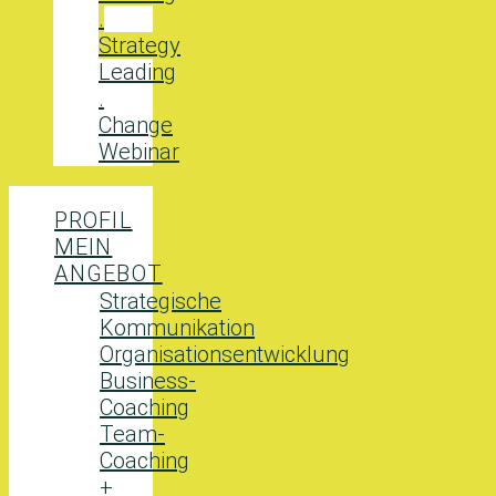
.
Strategy
Leading
.
Change
Webinar
PROFIL
MEIN
ANGEBOT
Strategische
Kommunikation
Organisationsentwicklung
Business-
Coaching
Team-
Coaching
+