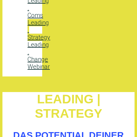
Leading
.
Coms
Leading
.
Strategy
Leading
.
Change
Webinar
LEADING |
STRATEGY
DAS POTENTIAL DEINER