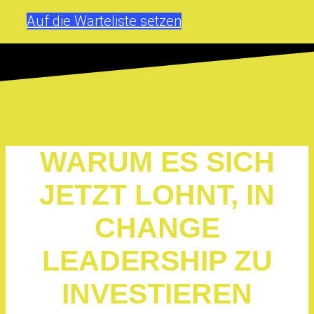
Auf die Warteliste setzen
WARUM ES SICH
JETZT LOHNT, IN
CHANGE
LEADERSHIP ZU
INVESTIEREN