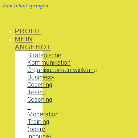
Zum Inhalt springen
PROFIL
MEIN
ANGEBOT
Strategische
Kommunikation
Organisationsentwicklung
Business-
Coaching
Team-
Coaching
+
Moderation
Training
(open/
inhouse)