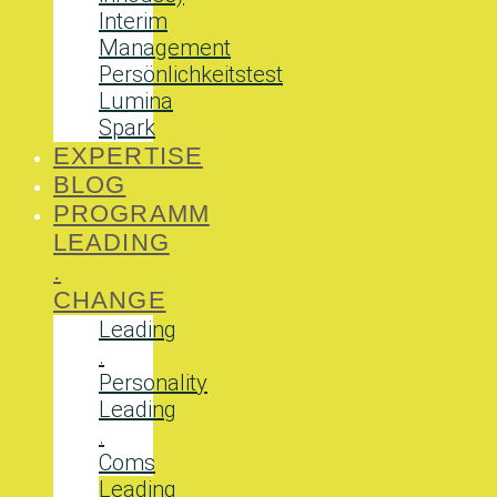
Interim
Management
Persönlichkeitstest
Lumina
Spark
EXPERTISE
BLOG
PROGRAMM
LEADING
.
CHANGE
Leading
.
Personality
Leading
.
Coms
Leading