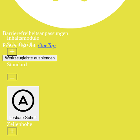
Barrierefreiheitsanpassungen
Inhaltsmodule
Schriftgröße
Präsentiert von
OneTap
Werkzeugleiste ausblenden
Standard
Lesbare Schrift
Zeilenhöhe