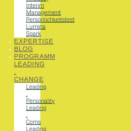
Interim
Management
Persönlichkeitstest
Lumina
Spark
EXPERTISE
BLOG
PROGRAMM
LEADING
.
CHANGE
Leading
.
Personality
Leading
.
Coms
Leading