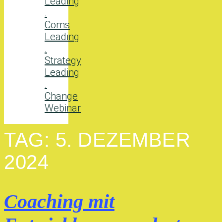
Leading
.
Coms
Leading
.
Strategy
Leading
.
Change
Webinar
TAG:
5. DEZEMBER
2024
Coaching mit