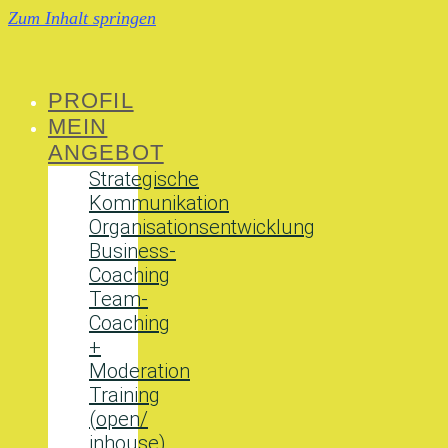
Zum Inhalt springen
PROFIL
MEIN
ANGEBOT
Strategische
Kommunikation
Organisationsentwicklung
Business-
Coaching
Team-
Coaching
+
Moderation
Training
(open/
inhouse)