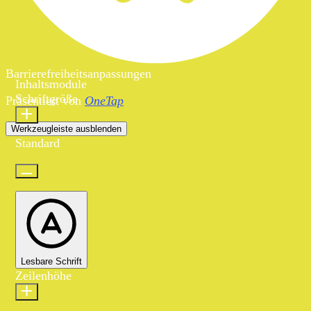
Barrierefreiheitsanpassungen
Inhaltsmodule
Schriftgröße
Präsentiert von
OneTap
Werkzeugleiste ausblenden
Standard
Lesbare Schrift
Zeilenhöhe