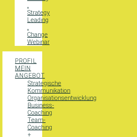
.
Strategy
Leading
.
Change
Webinar
PROFIL
MEIN
ANGEBOT
Strategische
Kommunikation
Organisationsentwicklung
Business-
Coaching
Team-
Coaching
+