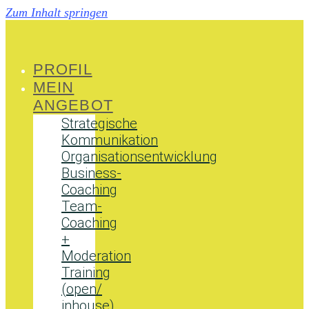
Zum Inhalt springen
PROFIL
MEIN
ANGEBOT
Strategische
Kommunikation
Organisationsentwicklung
Business-
Coaching
Team-
Coaching
+
Moderation
Training
(open/
inhouse)