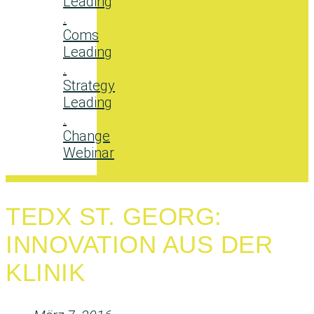
Leading
.
Coms
Leading
.
Strategy
Leading
.
Change
Webinar
TEDX ST. GEORG:
INNOVATION AUS DER
KLINIK