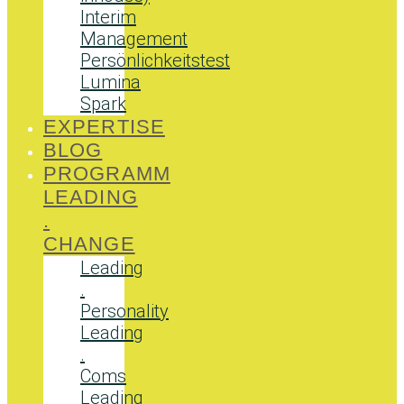
Interim
Management
Persönlichkeitstest
Lumina
Spark
EXPERTISE
BLOG
PROGRAMM
LEADING
.
CHANGE
Leading
.
Personality
Leading
.
Coms
Leading