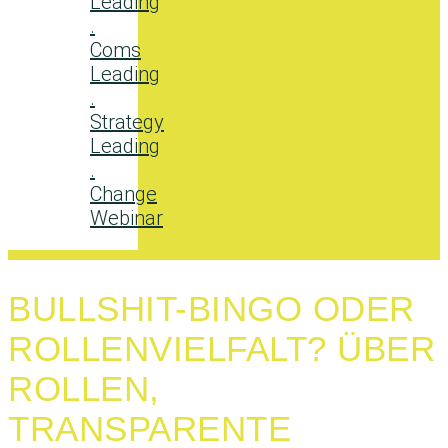
Leading
.
Coms
Leading
.
Strategy
Leading
.
Change
Webinar
BULLSHIT-BINGO ODER
ROLLENVIELFALT? ÜBER
ROLLEN,
TRANSPARENTE