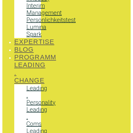
Interim
Management
Persönlichkeitstest
Lumina
Spark
EXPERTISE
BLOG
PROGRAMM
LEADING
.
CHANGE
Leading
.
Personality
Leading
.
Coms
Leading