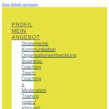
Zum Inhalt springen
PROFIL
MEIN
ANGEBOT
Strategische
Kommunikation
Organisationsentwicklung
Business-
Coaching
Team-
Coaching
+
Moderation
Training
(open/
inhouse)