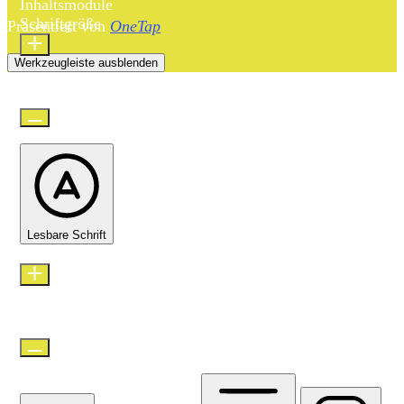
Inhaltsmodule
Schriftgröße
Präsentiert von
OneTap
Werkzeugleiste ausblenden
Standard
Lesbare Schrift
Zeilenhöhe
Standard