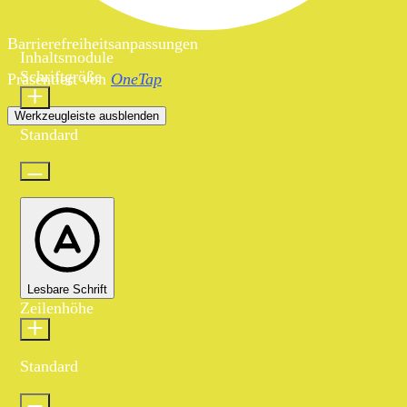
Barrierefreiheitsanpassungen
Inhaltsmodule
Schriftgröße
Präsentiert von
OneTap
Werkzeugleiste ausblenden
Standard
Lesbare Schrift
Zeilenhöhe
Standard