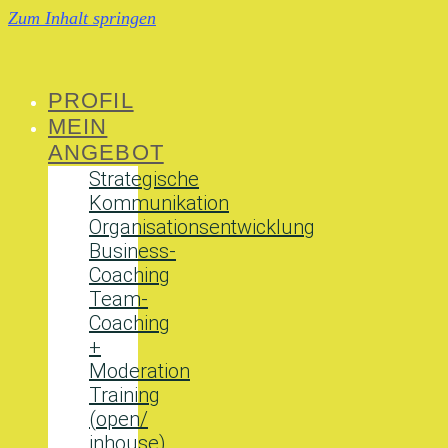
Zum Inhalt springen
PROFIL
MEIN
ANGEBOT
Strategische
Kommunikation
Organisationsentwicklung
Business-
Coaching
Team-
Coaching
+
Moderation
Training
(open/
inhouse)