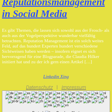
Reputationsmanagement
in Social Media
Es gibt Themen, die lassen sich sowohl aus der Frosch- als
auch aus der Vogelperspektive wunderbar vielfältig
betrachten. Reputation Management ist ein solch weites
Feld, auf das hundert Experten hundert verschiedene
Sichtweisen haben werden – insofern eignet es sich
hervorragend für eine Blogparade, die Claudia Hilker
initiiert hat und zu der ich gern einen Artikel […]
Linkedin
Xing
Datenschutz
|
Impressum