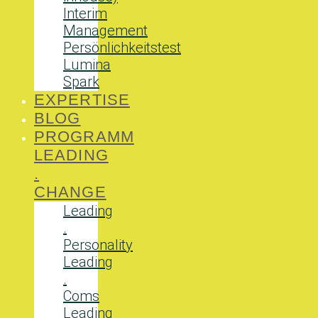
Interim
Management
Persönlichkeitstest
Lumina
Spark
EXPERTISE
BLOG
PROGRAMM
LEADING
.
CHANGE
Leading
.
Personality
Leading
.
Coms
Leading