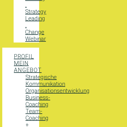
.
Strategy
Leading
.
Change
Webinar
PROFIL
MEIN
ANGEBOT
Strategische
Kommunikation
Organisationsentwicklung
Business-
Coaching
Team-
Coaching
+