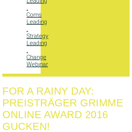
Leading
.
Coms
Leading
.
Strategy
Leading
.
Change
Webinar
FOR A RAINY DAY:
PREISTRÄGER GRIMME
ONLINE AWARD 2016
GUCKEN!