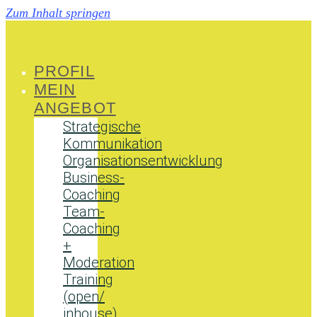
Zum Inhalt springen
PROFIL
MEIN
ANGEBOT
Strategische
Kommunikation
Organisationsentwicklung
Business-
Coaching
Team-
Coaching
+
Moderation
Training
(open/
inhouse)