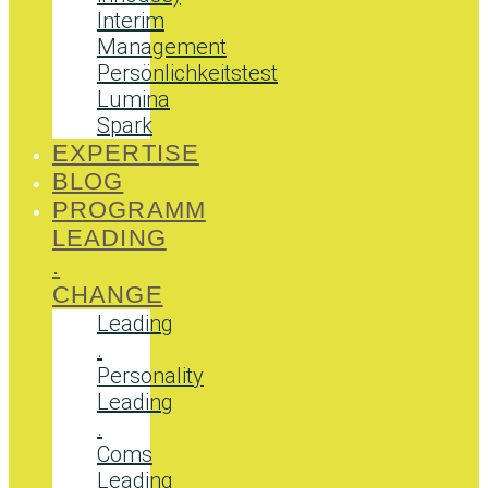
Interim
Management
Persönlichkeitstest
Lumina
Spark
EXPERTISE
BLOG
PROGRAMM
LEADING
.
CHANGE
Leading
.
Personality
Leading
.
Coms
Leading